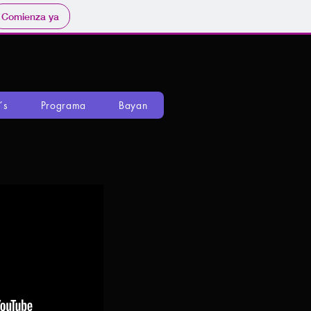
Comienza ya
´s
Programa
Bayan