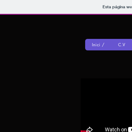
Esta página we
Inici /
C.V