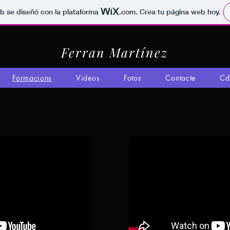
b se diseñó con la plataforma
.com
. Crea tu página web hoy.
Ferran Martínez
Formacions
Videos
Fotos
Contacte
Cd